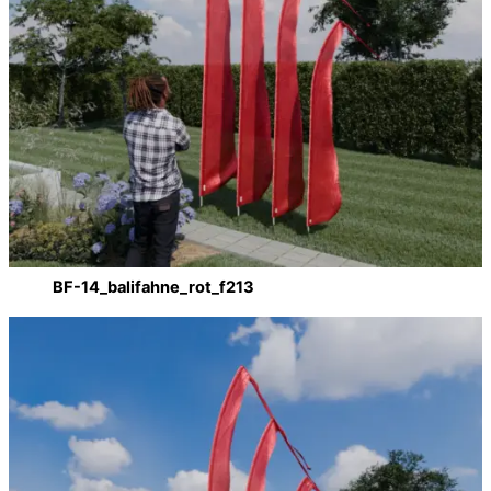
BF-14_balifahne_rot_f213