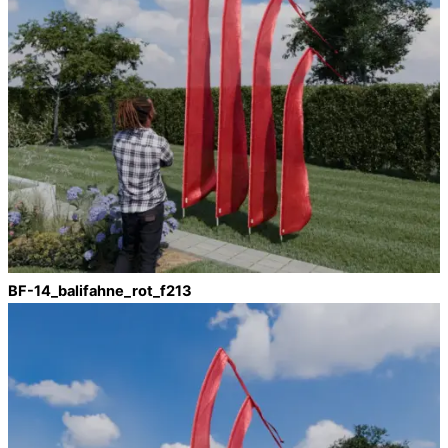
BF-14_balifahne_rot_f213